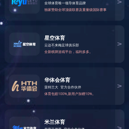
在这场没有硝烟的战争中，我司迅速做出反应，积极筹措防
疫应急物资，董事长颜佳鸿、副总经理周利丹代表星空·官方端
在线登入向我市各街道社区捐赠了大量的防暑和防疫物资。
共克时艰 义不容辞